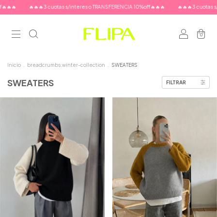
🔥🔥
🔥🔥🔥3 cuotas s/interes o TRANSFERENCIA 10%off🔥🔥🔥
🔥🔥🔥3 cuotas s/
0
Inicio
.
breadcrumbs.winter-collection
.
SWEATERS
SWEATERS
FILTRAR