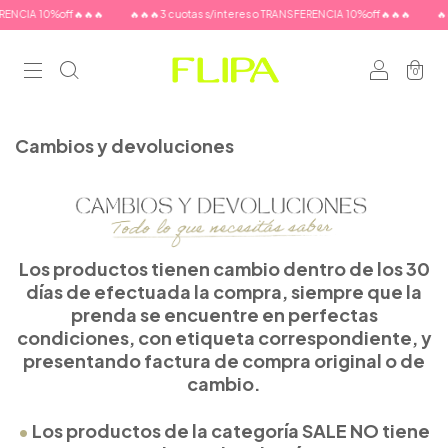
RENCIA 10%off🔥🔥🔥
🔥🔥🔥3 cuotas s/interes o TRANSFERENCIA 10%off🔥🔥🔥
🔥
0
Cambios y devoluciones
Los productos tienen cambio dentro de los
30
días
de efectuada la compra, siempre que la
prenda se encuentre en perfectas
condiciones, con etiqueta correspondiente, y
presentando factura de compra original o de
cambio.
•
Los productos de la categoría SALE
NO
tiene