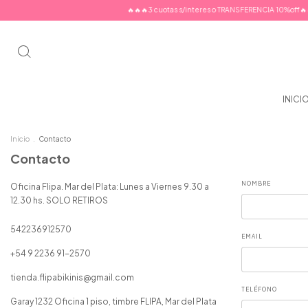
🔥🔥🔥3 cuotas s/interes o TRANSFERENCIA 10%off🔥🔥
INICI
Inicio
.
Contacto
Contacto
NOMBRE
Oficina Flipa. Mar del Plata: Lunes a Viernes 9.30 a
12.30 hs. SOLO RETIROS
542236912570
EMAIL
+54 9 2236 91-2570
tienda.flipabikinis@gmail.com
TELÉFONO
Garay 1232 Oficina 1 piso, timbre FLIPA, Mar del Plata