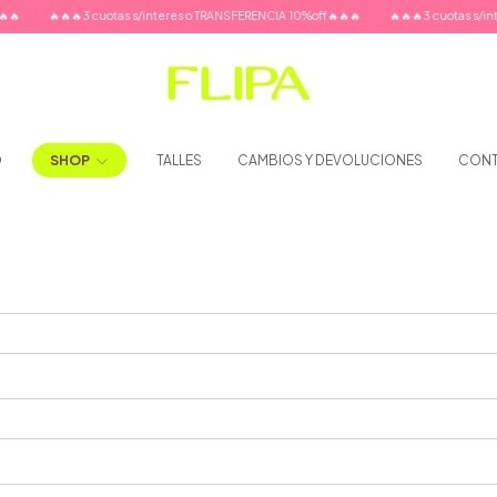

🔥🔥🔥3 cuotas s/interes o TRANSFERENCIA 10%off🔥🔥🔥
🔥🔥🔥3 cuotas s/inte
O
SHOP
TALLES
CAMBIOS Y DEVOLUCIONES
CON