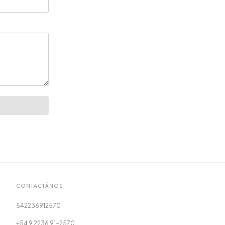
CONTACTÁNOS
542236912570
+54 9 2236 91-2570