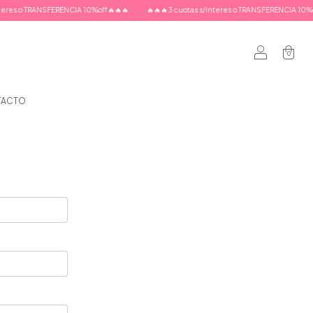
res o TRANSFERENCIA 10%off🔥🔥🔥
🔥🔥🔥3 cuotas s/interes o TRANSFERENCIA 10%off
0
TACTO