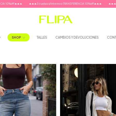
off🔥🔥🔥
🔥🔥🔥3 cuotas s/interes o TRANSFERENCIA 10%off🔥🔥🔥
🔥🔥🔥3 cuota
O
SHOP
TALLES
CAMBIOS Y DEVOLUCIONES
CON