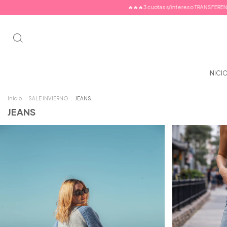
🔥🔥🔥3 cuotas s/interes o TRANSFERENCIA 10%
INICI
Inicio
.
SALE INVIERNO
.
JEANS
JEANS