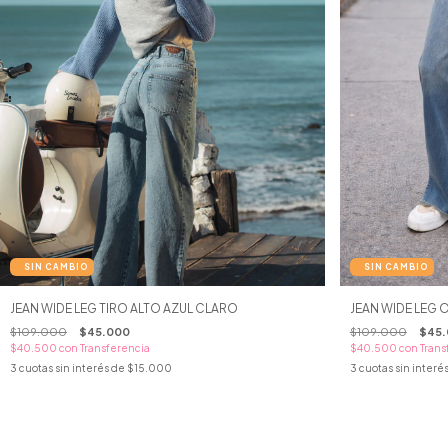
JEAN WIDE LEG 
JEAN WIDE LEG TIRO ALTO AZUL CLARO
$109.000
$45.
$109.000
$45.000
$40.500
con
Trans
$40.500
con
Transferencia
3
cuotas sin interé
3
cuotas sin interés de
$15.000