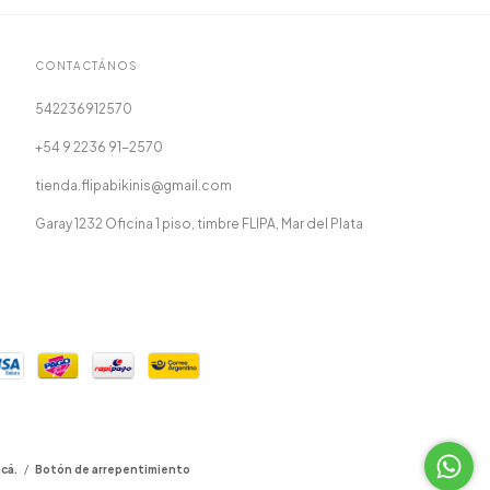
CONTACTÁNOS
542236912570
+54 9 2236 91-2570
tienda.flipabikinis@gmail.com
Garay 1232 Oficina 1 piso, timbre FLIPA, Mar del Plata
cá.
/
Botón de arrepentimiento