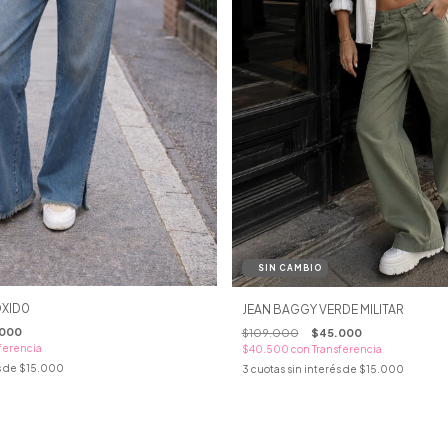
OXID0
JEAN BAGGY VERDE MILITAR
000
$109.000
$45.000
ferencia
$40.500
con
Transferencia
s de
$15.000
3
cuotas sin interés de
$15.000