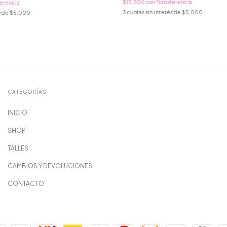
$13.500
con
Transferencia
ferencia
3
cuotas sin interés de
$5.000
s de
$5.000
CATEGORÍAS
INICIO
SHOP
TALLES
CAMBIOS Y DEVOLUCIONES
CONTACTO