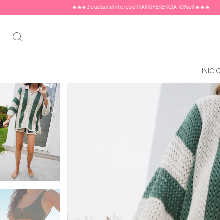
🔥🔥🔥3 cuotas s/interes o TRANSFERENCIA 10%off🔥🔥🔥
🔥🔥🔥3 cuotas s/
INICI