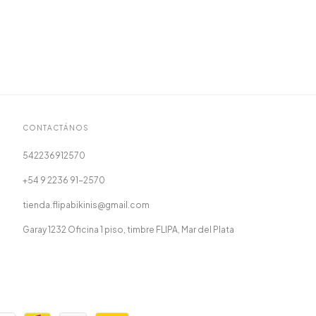
CONTACTÁNOS
542236912570
+54 9 2236 91-2570
tienda.flipabikinis@gmail.com
Garay 1232 Oficina 1 piso, timbre FLIPA, Mar del Plata