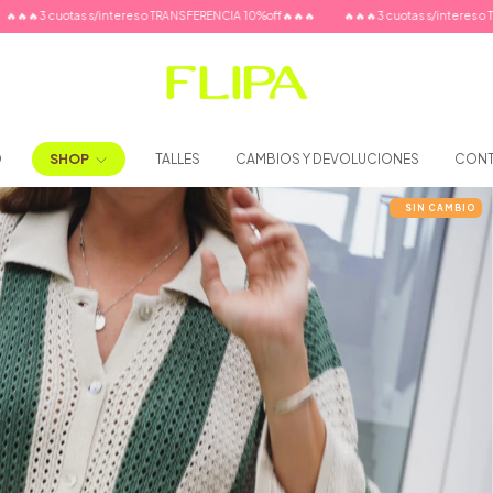
interes o TRANSFERENCIA 10%off🔥🔥🔥
🔥🔥🔥3 cuotas s/interes o TRANSFERENCIA 10
O
SHOP
TALLES
CAMBIOS Y DEVOLUCIONES
CON