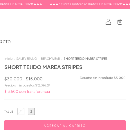
%off🔥🔥🔥
🔥🔥🔥3 cuotas s/interes o TRANSFERENCIA 10%off🔥🔥🔥
🔥🔥🔥3 cuot
0
TACTO
Inicio
.
SALE VERANO
.
BEACHWEAR
.
SHORT TEJIDO MAREA STRIPES
SHORT TEJIDO MAREA STRIPES
$30.000
$15.000
3
cuotas sin interés de
$5.000
Precio sin impuestos
$12.396,69
$13.500
con
Transferencia
1
2
TALLE