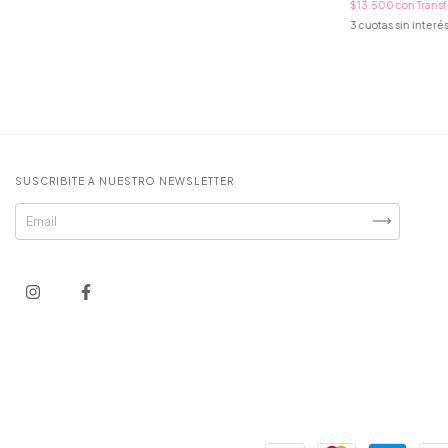
$13.500
con
Trans
3
cuotas sin interé
SUSCRIBITE A NUESTRO NEWSLETTER