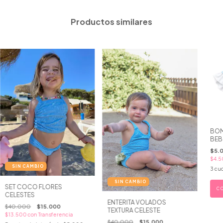
Productos similares
BOM
BEB
$5.
$4.
3
cuo
SET COCO FLORES
C
CELESTES
ENTERITA VOLADOS
$40.000
$15.000
TEXTURA CELESTE
$13.500
con
Transferencia
$40.000
$15.000