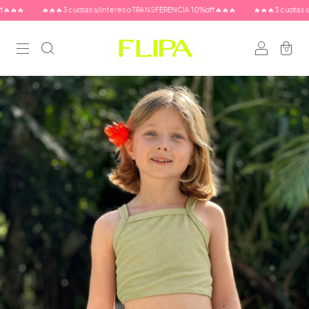
🔥
🔥🔥🔥3 cuotas s/interes o TRANSFERENCIA 10%off🔥🔥🔥
🔥🔥🔥3 cuotas s/int
0