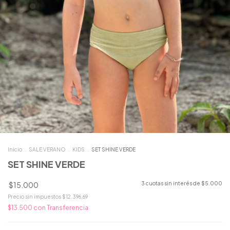
Inicio
.
SALE VERANO
.
KIDS
.
SET SHINE VERDE
SET SHINE VERDE
$15.000
3
cuotas sin interés de
$5.000
Precio sin impuestos
$12.396,69
$13.500
con
Transferencia