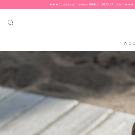
🔥🔥🔥3 cuotas s/interes o TRANSFERENCIA 10%off🔥🔥🔥
🔥🔥🔥3 cuotas s/in
INICI