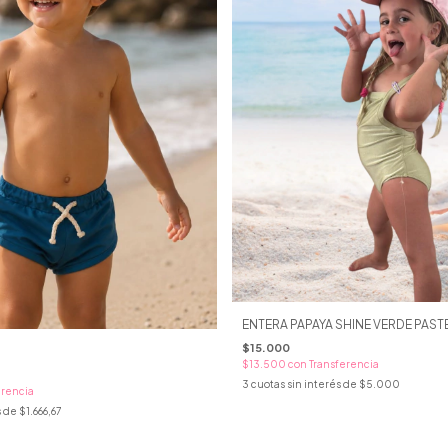
ENTERA PAPAYA SHINE VERDE PAST
$15.000
$13.500
con
Transferencia
3
cuotas sin interés de
$5.000
erencia
s de
$1.666,67