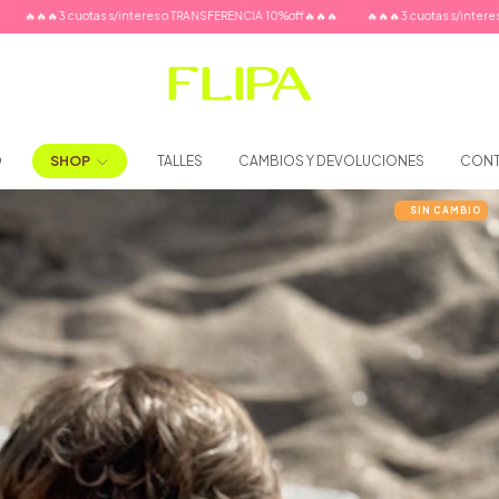
teres o TRANSFERENCIA 10%off🔥🔥🔥
🔥🔥🔥3 cuotas s/interes o TRANSFERENCIA 10%o
O
SHOP
TALLES
CAMBIOS Y DEVOLUCIONES
CON