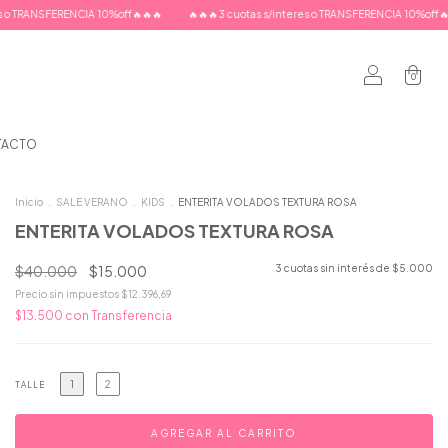
ff🔥🔥🔥
🔥🔥🔥3 cuotas s/interes o TRANSFERENCIA 10%off🔥🔥🔥
🔥🔥🔥3 cuotas
0
TACTO
Inicio
.
SALE VERANO
.
KIDS
.
ENTERITA VOLADOS TEXTURA ROSA
ENTERITA VOLADOS TEXTURA ROSA
$40.000
$15.000
3
cuotas sin interés de
$5.000
Precio sin impuestos
$12.396,69
$13.500
con
Transferencia
1
2
TALLE