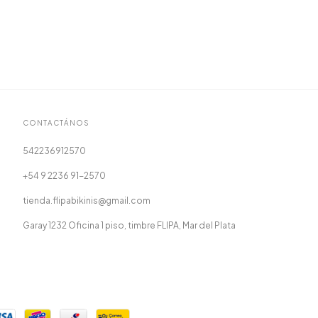
CONTACTÁNOS
542236912570
+54 9 2236 91-2570
tienda.flipabikinis@gmail.com
Garay 1232 Oficina 1 piso, timbre FLIPA, Mar del Plata