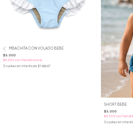
BOMBACHITA CON VOLADO BEBE
$5.000
$4.500
con
Transferencia
3
cuotas sin interés de
$1.666,67
SHORT BEBE
$5.000
$4.500
con
Transf
3
cuotas sin interé