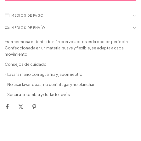
MEDIOS DE PAGO
MEDIOS DE ENVÍO
Esta hermosa enterita de niña con voladitos es la opción perfecta.
Confeccionada en un material suave y flexible, se adapta a cada
movimiento.
Consejos de cuidado:
- Lavar a mano con agua fría y jabón neutro.
- No usar lavarropas, no centrifugar y no planchar.
- Secar a la sombra y del lado revés.