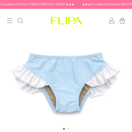
cuotas s/interes o TRANSFERENCIA 10%off🔥🔥🔥
🔥🔥🔥3 cuotas s/interes o TRANSFER
0