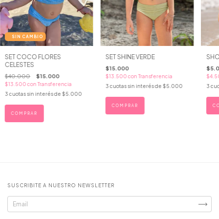
SET COCO FLORES
SET SHINE VERDE
SHO
CELESTES
$15.000
$5.
$40.000
$15.000
$13.500
con
Transferencia
$4.
$13.500
con
Transferencia
3
cuotas sin interés de
$5.000
3
cuo
3
cuotas sin interés de
$5.000
COMPRAR
C
COMPRAR
SUSCRIBITE A NUESTRO NEWSLETTER