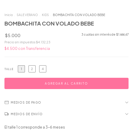
Inicio
.
SALE VERANO
.
KIDS
.
BOMBACHITA CON VOLADO BEBE
BOMBACHITA CON VOLADO BEBE
$5.000
3
cuotas sin interés de
$1.666,67
Precio sin impuestos
$4.132,23
$4.500
con
Transferencia
1
2
4
TALLE
MEDIOS DE PAGO
MEDIOS DE ENVÍO
El talle 1 corresponde a 3-6 meses