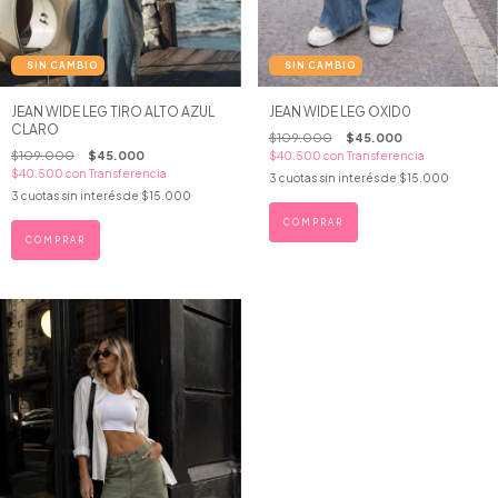
JEAN WIDE LEG OXID0
JEAN WIDE LEG TIRO ALTO AZUL
CLARO
$109.000
$45.000
$109.000
$45.000
$40.500
con
Transferencia
$40.500
con
Transferencia
3
cuotas sin interés de
$15.000
3
cuotas sin interés de
$15.000
COMPRAR
COMPRAR