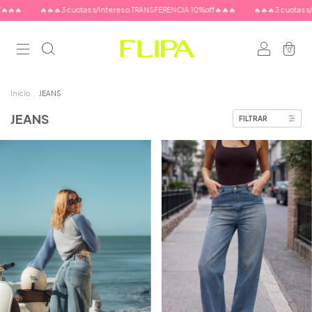
🔥🔥
🔥🔥🔥3 cuotas s/interes o TRANSFERENCIA 10%off🔥🔥🔥
🔥🔥🔥3 cuotas s/i
0
Inicio
.
JEANS
JEANS
FILTRAR