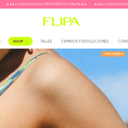
res o TRANSFERENCIA 10%off🔥🔥🔥
🔥🔥🔥3 cuotas s/interes o TRANSFERENCIA 10%off
O
SHOP
TALLES
CAMBIOS Y DEVOLUCIONES
CON