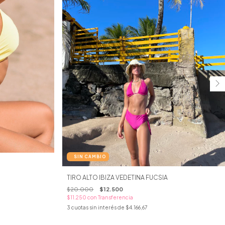
TIRO ALTO IBIZA VEDETINA FUCSIA
$20.000
$12.500
$11.250
con
Transferencia
3
cuotas sin interés de
$4.166,67