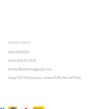
CONTACTÁNOS
542236912570
+54 9 2236 91-2570
tienda.flipabikinis@gmail.com
Garay 1232 Oficina 1 piso, timbre FLIPA, Mar del Plata