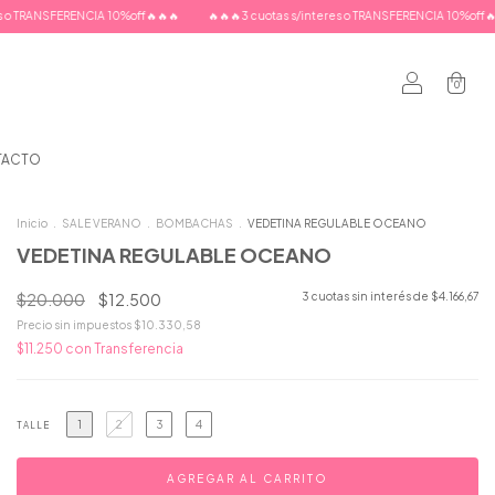
🔥🔥🔥
🔥🔥🔥3 cuotas s/interes o TRANSFERENCIA 10%off🔥🔥🔥
🔥🔥🔥3 cuotas s
0
TACTO
Inicio
.
SALE VERANO
.
BOMBACHAS
.
VEDETINA REGULABLE OCEANO
VEDETINA REGULABLE OCEANO
$20.000
$12.500
3
cuotas sin interés de
$4.166,67
Precio sin impuestos
$10.330,58
$11.250
con
Transferencia
1
2
3
4
TALLE