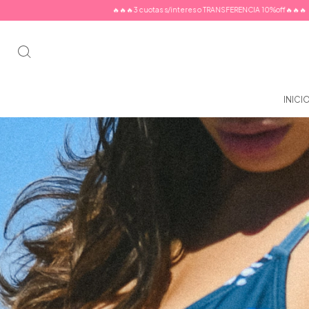
🔥🔥🔥3 cuotas s/interes o TRANSFERENCIA 10%off🔥🔥🔥
🔥🔥🔥3 cuotas s/inte
INICI