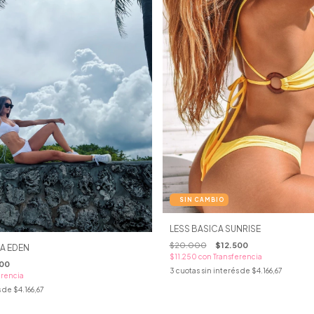
LESS BASICA SUNRISE
$20.000
$12.500
A EDEN
$11.250
con
Transferencia
500
3
cuotas sin interés de
$4.166,67
erencia
s de
$4.166,67