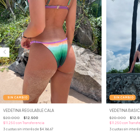
VEDETINA REGULABLE CALA
VEDETINA BASIC
$20.000
$12.500
$20.000
$12.
$11.250
con
Transferencia
$11.250
con
Transf
3
cuotas sin interés de
$4.166,67
3
cuotas sin interé