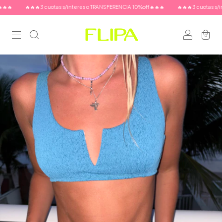

🔥🔥🔥3 cuotas s/interes o TRANSFERENCIA 10%off🔥🔥🔥
🔥🔥🔥3 cuotas s/inte
0