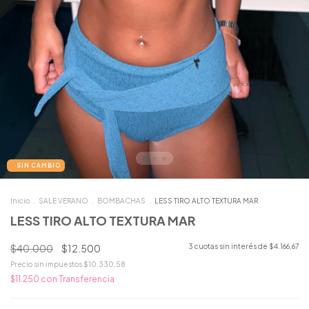
Inicio
.
SALE VERANO
.
BOMBACHAS
.
LESS TIRO ALTO TEXTURA MAR
LESS TIRO ALTO TEXTURA MAR
$40.000
$12.500
3
cuotas sin interés de
$4.166,67
Precio sin impuestos
$10.330,58
$11.250
con
Transferencia