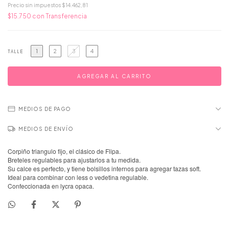
Precio sin impuestos
$14.462,81
$15.750
con
Transferencia
1
2
3
4
TALLE
MEDIOS DE PAGO
MEDIOS DE ENVÍO
Corpiño triangulo fijo, el clásico de Flipa.
Breteles regulables para ajustarlos a tu medida.
Su calce es perfecto, y tiene bolsillos internos para agregar tazas soft.
Ideal para combinar con less o vedetina regulable.
Confeccionada en lycra opaca.