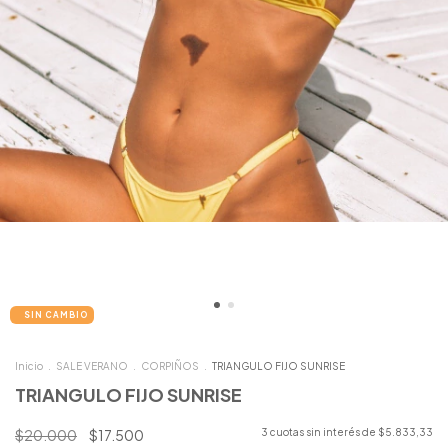
Inicio
.
SALE VERANO
.
CORPIÑOS
.
TRIANGULO FIJO SUNRISE
TRIANGULO FIJO SUNRISE
$20.000
$17.500
3
cuotas sin interés de
$5.833,33