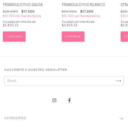
TRIANGULO FIJO SALVIA
TRIANGULO FIJO BLANCO
STR
$20.000
$17.500
$20.000
$17.500
$20
$15.750
con
Transferencia
$15.750
con
Transferencia
$15.
3
cuotas sin interés de
3
cuotas sin interés de
3
cuo
$5.833,33
$5.833,33
$5.8
COMPRAR
COMPRAR
C
SUSCRIBITE A NUESTRO NEWSLETTER
CATEGORÍAS