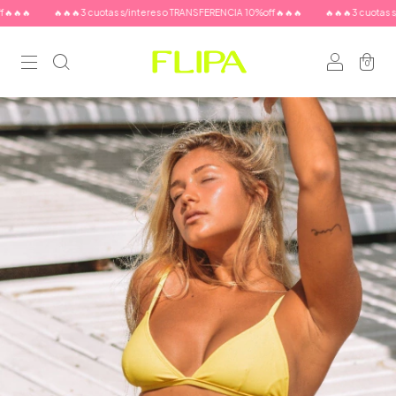
🔥
🔥🔥🔥3 cuotas s/interes o TRANSFERENCIA 10%off🔥🔥🔥
🔥🔥🔥3 cuotas s/int
0