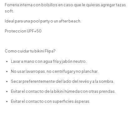
Forreria interna con bolsillos en caso que le quieras agregar tazas
soft.
Ideal para una pool party o un after beach.
Proteccion UPF+50
Como cuidar tu bikini Flipa?
Lavar a mano con agua fría y jabón neutro.
No usar lavarropas, no centrifugar y no planchar.
Secar preferentemente del lado del revés y a la sombra.
Evitar el contacto de la bikini húmeda con otras prendas.
Evitar el contacto con superficies ásperas.