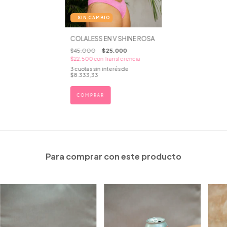
COLALESS EN V SHINE ROSA
$45.000
$25.000
$22.500
con
Transferencia
3
cuotas sin interés de
$8.333,33
COMPRAR
Para comprar con este producto