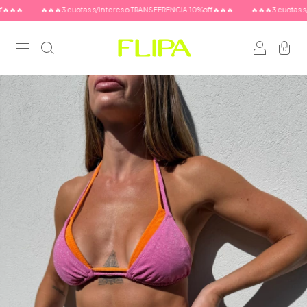

🔥🔥🔥3 cuotas s/interes o TRANSFERENCIA 10%off🔥🔥🔥
🔥🔥🔥3 cuotas s/inte
0