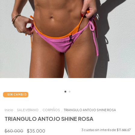
Inicio
.
SALE VERANO
.
CORPIÑOS
.
TRIANGULO ANTOJO SHINE ROSA
TRIANGULO ANTOJO SHINE ROSA
$60.000
$35.000
3
cuotas sin interés de
$11.666,67