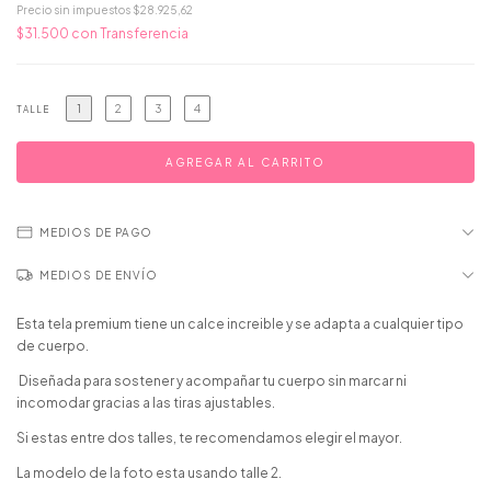
Precio sin impuestos
$28.925,62
$31.500
con
Transferencia
1
2
3
4
TALLE
MEDIOS DE PAGO
MEDIOS DE ENVÍO
Esta tela premium tiene un calce increible y se adapta a cualquier tipo
de cuerpo.
Diseñada para sostener y acompañar tu cuerpo sin marcar ni
incomodar gracias a las tiras ajustables.
Si estas entre dos talles, te recomendamos elegir el mayor.
La modelo de la foto esta usando talle 2.