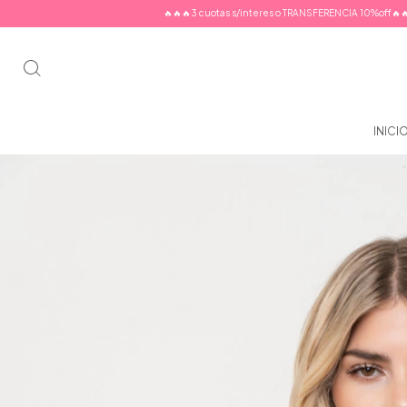
🔥🔥🔥3 cuotas s/interes o TRANSFERENCIA 10%off🔥🔥🔥
🔥🔥🔥3 cu
INICI