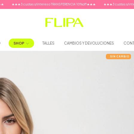
otas s/interes o TRANSFERENCIA 10%off🔥🔥🔥
🔥🔥🔥3 cuotas s/interes o TRANSFEREN
O
SHOP
TALLES
CAMBIOS Y DEVOLUCIONES
CON