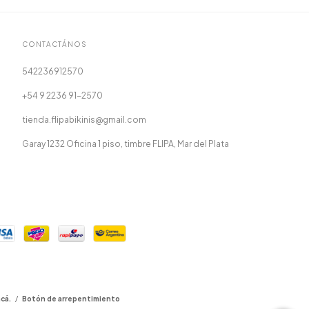
CONTACTÁNOS
542236912570
+54 9 2236 91-2570
tienda.flipabikinis@gmail.com
Garay 1232 Oficina 1 piso, timbre FLIPA, Mar del Plata
cá.
/
Botón de arrepentimiento