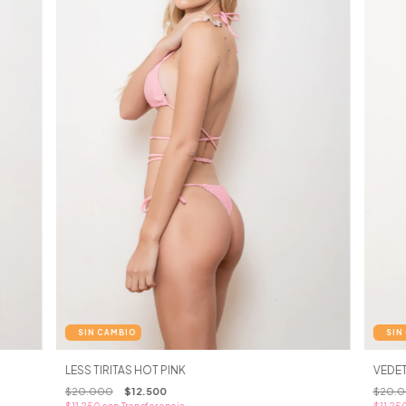
LESS TIRITAS HOT PINK
VEDET
$20.000
$12.500
$20.
$11.250
con
Transferencia
$11.25