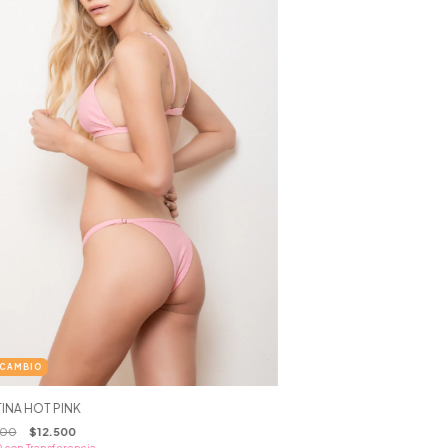
INA HOT PINK
000
$12.500
0
con
Transferencia