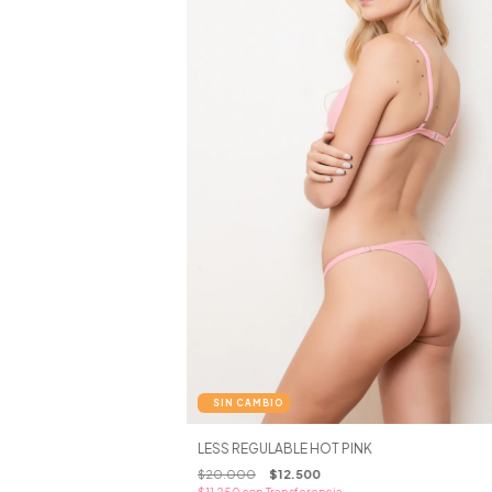
LESS REGULABLE HOT PINK
$20.000
$12.500
$11.250
con
Transferencia