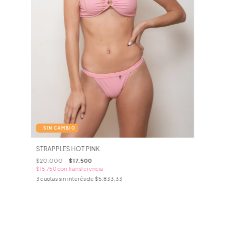
STRAPPLES HOT PINK
$20.000
$17.500
$15.750
con
Transferencia
3
cuotas sin interés de
$5.833,33