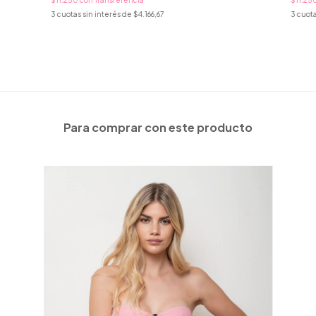
3
cuotas sin interés de
$4.166,67
3
cuota
Para comprar con este producto