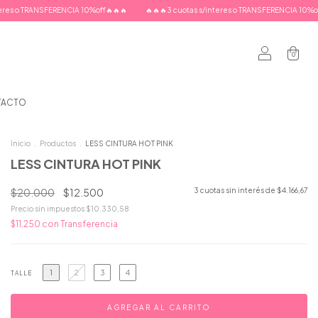
CIA 10%off🔥🔥🔥
🔥🔥🔥3 cuotas s/interes o TRANSFERENCIA 10%off🔥🔥🔥
🔥🔥🔥
0
TACTO
Inicio
.
Productos
.
LESS CINTURA HOT PINK
LESS CINTURA HOT PINK
$20.000
$12.500
3
cuotas sin interés de
$4.166,67
Precio sin impuestos
$10.330,58
$11.250
con
Transferencia
1
2
3
4
TALLE