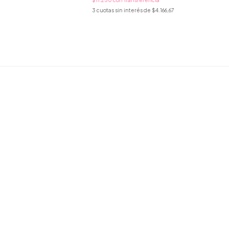
3
cuotas sin interés de
$4.166,67