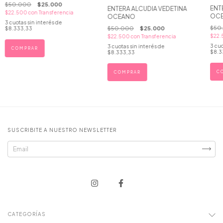
$50.000
$25.000
ENT
ENTERA ALCUDIA VEDETINA
$22.500
con
Transferencia
OC
OCEANO
3
cuotas sin interés de
$50
$50.000
$25.000
$8.333,33
$22
$22.500
con
Transferencia
3
cuo
3
cuotas sin interés de
COMPRAR
$8.3
$8.333,33
C
COMPRAR
SUSCRIBITE A NUESTRO NEWSLETTER
CATEGORÍAS