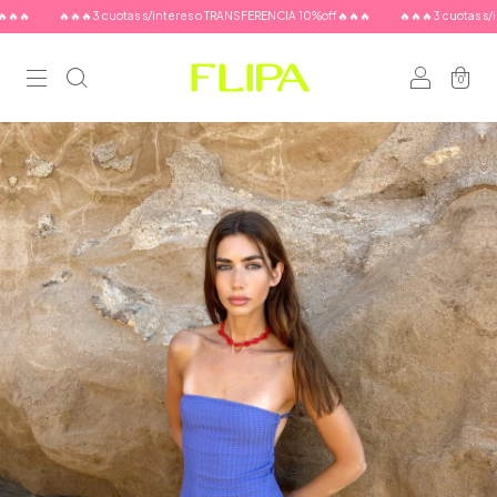

🔥🔥🔥3 cuotas s/interes o TRANSFERENCIA 10%off🔥🔥🔥
🔥🔥🔥3 cuotas s/inte
0