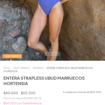
Inicio
.
SALE VERANO
.
ENTERAS
.
ENTERA STRAPLESS UBUD MARRUECOS
HORTENSIA
ENTERA STRAPLESS UBUD MARRUECOS
HORTENSIA
$80.000
$60.000
3
cuotas sin interés de
$20.000
Precio sin impuestos
$49.586,78
$54.000
con
Transferencia