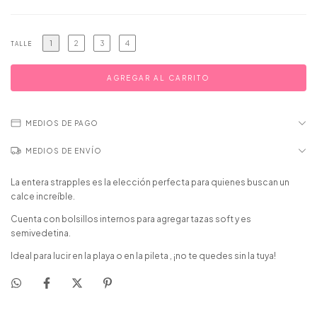
1
2
3
4
TALLE
MEDIOS DE PAGO
MEDIOS DE ENVÍO
La entera strapples es la elección perfecta para quienes buscan un
calce increíble.
Cuenta con bolsillos internos para agregar tazas soft y es
semivedetina.
Ideal para lucir en la playa o en la pileta , ¡no te quedes sin la tuya!