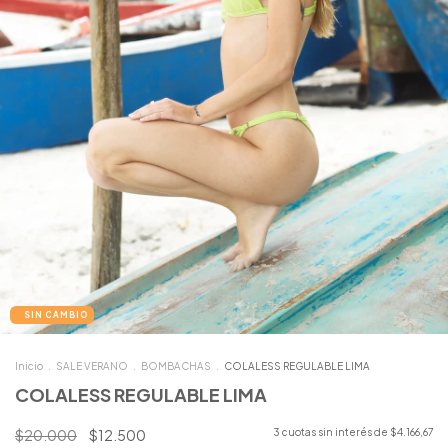
Inicio
.
SALE VERANO
.
BOMBACHAS
.
COLALESS REGULABLE LIMA
COLALESS REGULABLE LIMA
$20.000
$12.500
3
cuotas sin interés de
$4.166,67