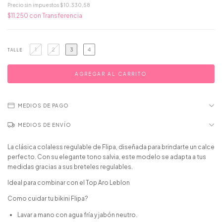
Precio sin impuestos
$10.330,58
$11.250
con
Transferencia
1
2
3
4
TALLE
MEDIOS DE PAGO
MEDIOS DE ENVÍO
La clásica colaless regulable de Flipa, diseñada para brindarte un calce
perfecto. Con su elegante tono salvia, este modelo se adapta a tus
medidas gracias a sus breteles regulables.
Ideal para combinar con el Top Aro Leblon
Como cuidar tu bikini Flipa?
Lavar a mano con agua fría y jabón neutro.