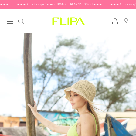

🔥🔥🔥3 cuotas s/interes o TRANSFERENCIA 10%off🔥🔥🔥
🔥🔥🔥3 cuotas s/inte
0